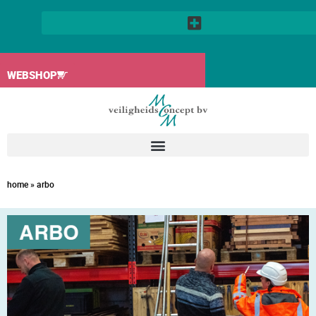
WEBSHOP
home
»
arbo